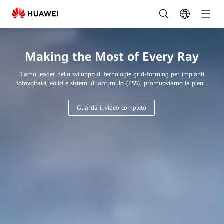
Huawei
FusionSolar
Italia
Making the Most of Every Ray
|
Siamo leader nello sviluppo di tecnologie grid-forming per impianti
Fotovoltaico
fotovoltaici, eolici e sistemi di accumulo (ESS), promuoviamo la piena
digitalizzazione, sviluppiamo nuovi sistemi energetici e rendiamo il
e
fotovoltaico una fonte energetica primaria per ogni abitazione e
Guarda il video completo
azienda.
Accumulo
per
Ogni
Esigenza