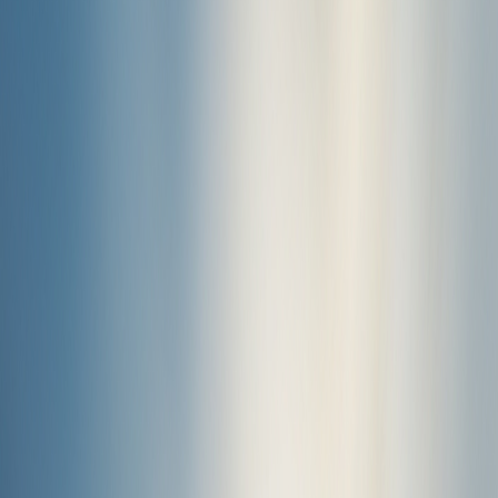
a
Chance
to
Win
$100,000