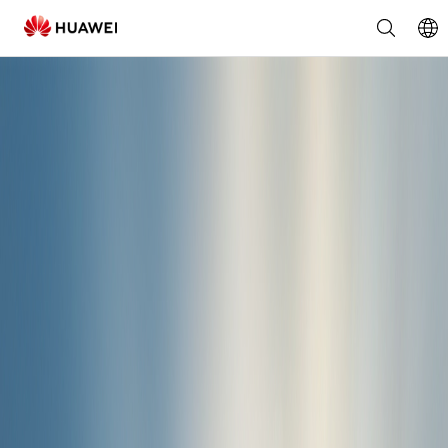
Huawei
FusionSolar
Creators'
Cup
2025
-
Share
Your
Smart
PV
Story
for