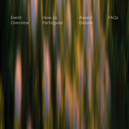
Event
How to
Award
FAQs
Overview
Participate
Details