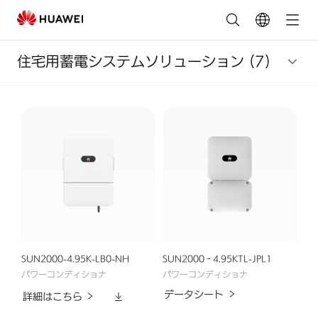
住
宅
住宅用蓄電システムソリューション
(7)
用
蓄
電
シ
ス
テ
SUN2000-4.95K-LB0-NH
SUN2000‐4.95KTL-JPL1
ム・
パワーコンディショナ
パワーコンディショナ
ダ
データシート
詳細はこちら
ス
ウ