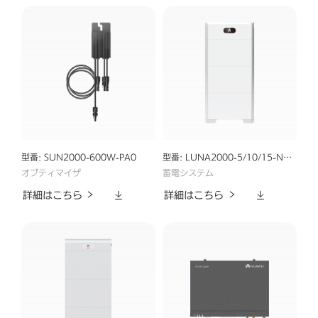
ン
マ
ロ
ー
ド
ー
ト
PV
製
型番: SUN2000-600W-PA0
型番: LUNA2000-5/10/15-NHS0
オプティマイザ
蓄電システム
品
ダ
ダ
詳細はこちら
詳細はこちら
ウ
ウ
一
ン
ン
ロ
ロ
覧
ー
ー
ド
ド
-