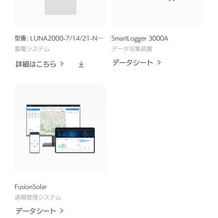
Huawei
FusionSolar
型番: LUNA2000-7/14/21-NHS1
SmartLogger 3000A
蓄電システム
データ収集装置
ダ
データシート
詳細はこちら
ウ
ン
ロ
ー
ド
FusionSolar
遠隔管理システム
データシート