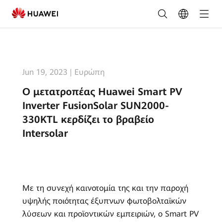
O
μετατροπέας
Huawei
Smart
Jun 19, 2023
|
Ευρώπη
PV
O μετατροπέας Huawei Smart PV
Inverter
Inverter FusionSolar SUN2000-
FusionSolar
330KTL κερδίζει το βραβείο
Intersolar
SUN2000-
330KTL
κερδίζει
Με τη συνεχή καινοτομία της και την παροχή
το
υψηλής ποιότητας έξυπνων φωτοβολταϊκών
βραβείο
λύσεων και προϊοντικών εμπειριών, ο Smart PV