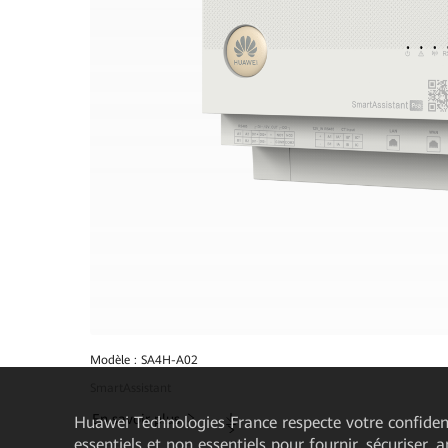
Modèle : SA4H-A02
SmartAssistant
Téléchargements
En savoir plus
Huawei Technologies France
respecte votre confident
essentiels et non essentiels pour fournir, sécuriser, 