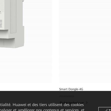
Smart Dongle-4G
Accessoires
Fiche technique
ialité. Huawei et des tiers utilisent des cookies
analyser et améliorer nos contenus et services, et