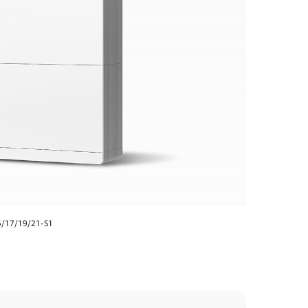
5/17/19/21-S1
ents